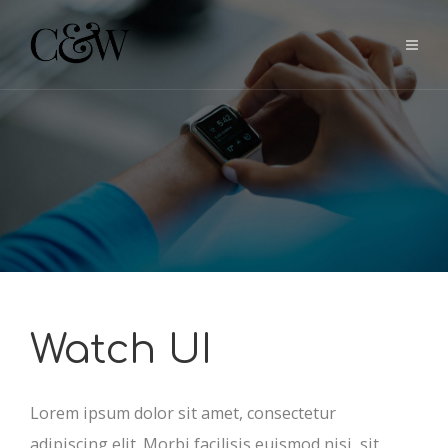
Watch UI
Lorem ipsum dolor sit amet, consectetur
adipiscing elit. Morbi facilisis euismod nisi, sit